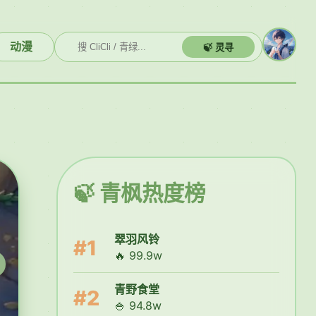
动漫
🍃 灵寻
🍃 青枫热度榜
翠羽风铃
#1
🔥 99.9w
青野食堂
#2
🍚 94.8w