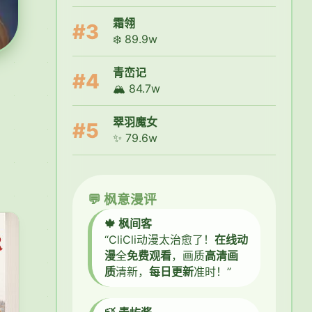
霜翎
#3
❄️ 89.9w
青峦记
#4
🏔️ 84.7w
翠羽魔女
#5
✨ 79.6w
💬 枫意漫评
🍁 枫间客
“CliCli动漫太治愈了！
在线动
漫
全
免费观看
，画质
高清画
质
清新，
每日更新
准时！”