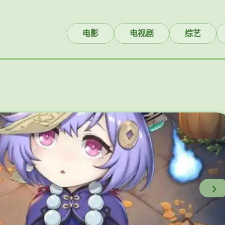
电影
电视剧
综艺
›