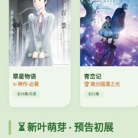
翠星物语
青峦记
✨ 神作·必看
🏆 高分国漫之光
全26集/日漫
全52集
⏳ 新叶萌芽 · 预告初展