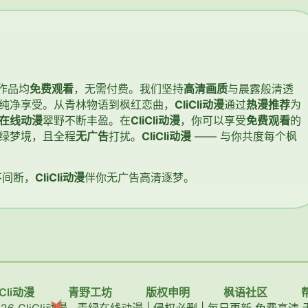
作品均
免费观看
，无需付费。我们坚持
高清画质
与晨露般清透
纯净享受。从青林物语到枫红恋曲，
CliCli动漫
通过
热漫推荐
为
在线动漫
翠野不断丰盈。在
CliCli动漫
，你可以享受
免费观看
的
绿梦境，且全程
无广告
打扰。
CliCli动漫
—— 与你共度每个枫
不间断，
CliCli动漫
伴你无广告高清逐梦。
Cli动漫
青野工坊
版权申明
枫语社区