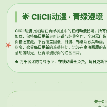
🌟 CliCli动漫 · 青绿漫境
CliCli动漫
是栖居在青绿枫意中的
在线动漫
秘境，所有
加载，保持
每日更新
最新热番与经典名作，全站
无广告
你精选宝藏。平台覆盖国漫、日漫、韩漫及欧美动画，
甜蜜，感受
每日更新
的追番热忱，沉浸在
高清画质
的青
意动漫时光，让青翠漫野你的追番日常。
🍁 万千漫迷的青绿原乡，
在线动漫
全免费，
每日更新
关于Cli