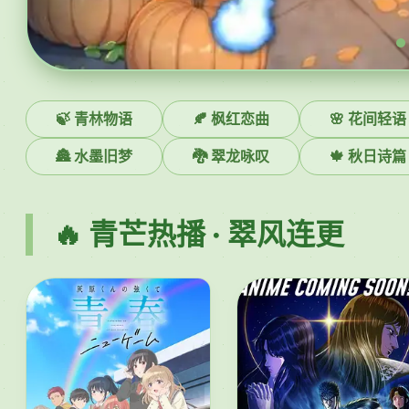
🍃 青林物语
🍂 枫红恋曲
🌸 花间轻语
🏯 水墨旧梦
🐉 翠龙咏叹
🍁 秋日诗篇
🔥 青芒热播 · 翠风连更